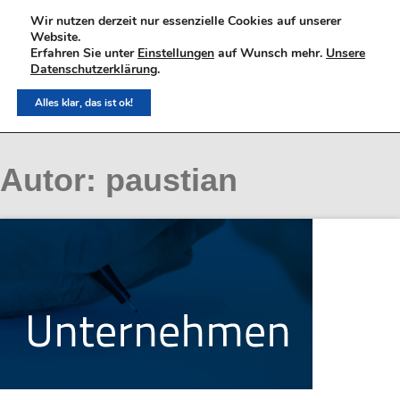
Skip
Wir nutzen derzeit nur essenzielle Cookies auf unserer
to
content
Website.
Erfahren Sie unter
Einstellungen
auf Wunsch mehr.
Unsere
Datenschutzerklärung
.
Alles klar, das ist ok!
Menü
Unternehmen
Autor:
paustian
Führung
Team
Konflikt
Training
Beratung
Coaching
Workshop